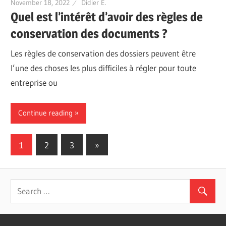
November 18, 2022
Didier E.
Quel est l’intérêt d’avoir des règles de
conservation des documents ?
Les règles de conservation des dossiers peuvent être
l’une des choses les plus difficiles à régler pour toute
entreprise ou
Continue reading
Posts
Next
1
2
3
»
Posts
pagination