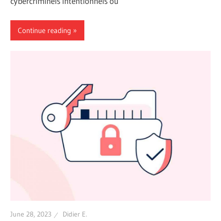
cybercriminels intentionnels ou
Continue reading
June 28, 2023
Didier E.